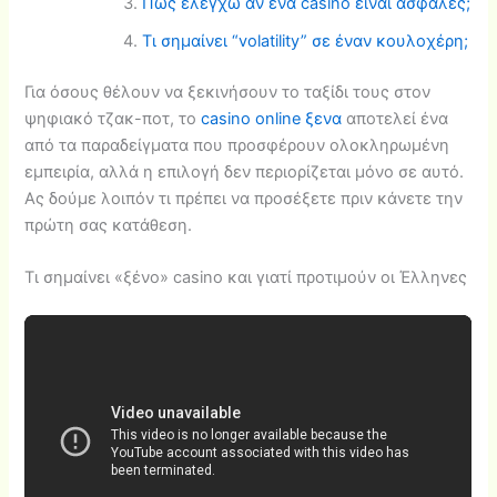
Πώς ελέγχω αν ένα casino είναι ασφαλές;
Τι σημαίνει “volatility” σε έναν κουλοχέρη;
Για όσους θέλουν να ξεκινήσουν το ταξίδι τους στον
ψηφιακό τζακ-ποτ, το
casino online ξενα
αποτελεί ένα
από τα παραδείγματα που προσφέρουν ολοκληρωμένη
εμπειρία, αλλά η επιλογή δεν περιορίζεται μόνο σε αυτό.
Ας δούμε λοιπόν τι πρέπει να προσέξετε πριν κάνετε την
πρώτη σας κατάθεση.
Τι σημαίνει «ξένο» casino και γιατί προτιμούν οι Έλληνες