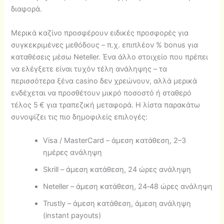
διαφορά.
Μερικά καζίνο προσφέρουν ειδικές προσφορές για
συγκεκριμένες μεθόδους – π.χ. επιπλέον % bonus για
καταθέσεις μέσω Neteller. Ένα άλλο στοιχείο που πρέπει
να ελέγξετε είναι τυχόν τέλη ανάληψης – τα
περισσότερα ξένα casino δεν χρεώνουν, αλλά μερικά
ενδέχεται να προσθέτουν μικρό ποσοστό ή σταθερό
τέλος 5 € για τραπεζική μεταφορά. Η λίστα παρακάτω
συνοψίζει τις πιο δημοφιλείς επιλογές:
Visa / MasterCard – άμεση κατάθεση, 2–3
ημέρες ανάληψη
Skrill – άμεση κατάθεση, 24 ώρες ανάληψη
Neteller – άμεση κατάθεση, 24‑48 ώρες ανάληψη
Trustly – άμεση κατάθεση, άμεση ανάληψη
(instant payouts)