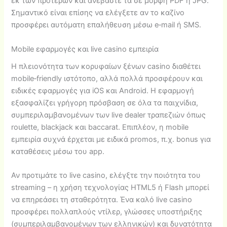
εκ των προτέρων και ανεβάστε τα σε μορφή PDF ή JPG.
Σημαντικό είναι επίσης να ελέγξετε αν το καζίνο
προσφέρει αυτόματη επαλήθευση μέσω e‑mail ή SMS.
Mobile εφαρμογές και live casino εμπειρία
Η πλειονότητα των κορυφαίων ξένων casino διαθέτει
mobile‑friendly ιστότοπο, αλλά πολλά προσφέρουν και
ειδικές εφαρμογές για iOS και Android. Η εφαρμογή
εξασφαλίζει γρήγορη πρόσβαση σε όλα τα παιχνίδια,
συμπεριλαμβανομένων των live dealer τραπεζιών όπως
roulette, blackjack και baccarat. Επιπλέον, η mobile
εμπειρία συχνά έρχεται με ειδικά promos, π.χ. bonus για
καταθέσεις μέσω του app.
Αν προτιμάτε το live casino, ελέγξτε την ποιότητα του
streaming – η χρήση τεχνολογίας HTML5 ή Flash μπορεί
να επηρεάσει τη σταθερότητα. Ένα καλό live casino
προσφέρει πολλαπλούς ντίλερ, γλώσσες υποστήριξης
(συμπεριλαμβανομένων των ελληνικών) και δυνατότητα