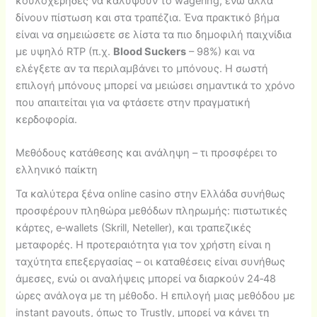
κουλοχέρηδες να καλύψουν το wagering, ενώ άλλα
δίνουν πίστωση και στα τραπέζια. Ένα πρακτικό βήμα
είναι να σημειώσετε σε λίστα τα πιο δημοφιλή παιχνίδια
με υψηλό RTP (π.χ.
Blood Suckers
– 98%) και να
ελέγξετε αν τα περιλαμβάνει το μπόνους. Η σωστή
επιλογή μπόνους μπορεί να μειώσει σημαντικά το χρόνο
που απαιτείται για να φτάσετε στην πραγματική
κερδοφορία.
Μεθόδους κατάθεσης και ανάληψη – τι προσφέρει το
ελληνικό παίκτη
Τα καλύτερα ξένα online casino στην Ελλάδα συνήθως
προσφέρουν πληθώρα μεθόδων πληρωμής: πιστωτικές
κάρτες, e‑wallets (Skrill, Neteller), και τραπεζικές
μεταφορές. Η προτεραιότητα για τον χρήστη είναι η
ταχύτητα επεξεργασίας – οι καταθέσεις είναι συνήθως
άμεσες, ενώ οι αναλήψεις μπορεί να διαρκούν 24‑48
ώρες ανάλογα με τη μέθοδο. Η επιλογή μιας μεθόδου με
instant payouts, όπως το Trustly, μπορεί να κάνει τη