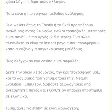
χώρα λόγω ρυθμιστικών αλλαγών.
Ποια είναι η πιο γρήγορη μέθοδος ανάληψης;
Οι e‑wallets όπως το Trustly ή το Skrill προσφέρουν
αναλήψεις εντός 24 ωρών, ενώ οι τραπεζικές μεταφορές
είναι συνήθως πιο αργές (2‑5 ημέρες). Ένα άλλο
πλεονέκτημα είναι το instant payout που προσφέρουν
κάποια καζίνο για συγκεκριμένες μεθόδους.
Πώς ελέγχω αν ένα casino είναι ασφαλές;
Δείτε την άδεια λειτουργίας, την κρυπτογράφηση SSL,
και τα λογισμικά που χρησιμοποιεί (π.χ. NetEnt,
Evolution). Επιπλέον, διαβάστε αξιολογήσεις από
ανεξάρτητες πηγές και ελέγξτε αν υπάρχει υποστήριξη
σε ελληνικά.
Τι σημαίνει “volatility” σε έναν κουλοχέρη;