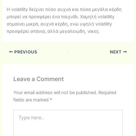
Η volatility δείχνει πόσο συχνά και πόσα μεγάλα κέρδη
μπορεί να προσφέρει ένα παιχνίδι. Χαμηλή volatility
σημαίνει μικρά, συχνά κέρδη, ενώ υψηλή volatility
προσφέρει σπάνια, αλλά μεγαλειώδη, νίκες.
PREVIOUS
NEXT
Leave a Comment
Your email address will not be published.
Required
fields are marked
*
Type
here..