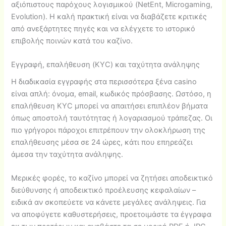
αξιόπιστους παρόχους λογισμικού (NetEnt, Microgaming,
Evolution). Η καλή πρακτική είναι να διαβάζετε κριτικές
από ανεξάρτητες πηγές και να ελέγχετε το ιστορικό
επιβολής ποινών κατά του καζίνο.
Εγγραφή, επαλήθευση (KYC) και ταχύτητα ανάληψης
Η διαδικασία εγγραφής στα περισσότερα ξένα casino
είναι απλή: όνομα, email, κωδικός πρόσβασης. Ωστόσο, η
επαλήθευση KYC μπορεί να απαιτήσει επιπλέον βήματα
όπως αποστολή ταυτότητας ή λογαριασμού τράπεζας. Οι
πιο γρήγοροι πάροχοι επιτρέπουν την ολοκλήρωση της
επαλήθευσης μέσα σε 24 ώρες, κάτι που επηρεάζει
άμεσα την ταχύτητα ανάληψης.
Μερικές φορές, το καζίνο μπορεί να ζητήσει αποδεικτικό
διεύθυνσης ή αποδεικτικό προέλευσης κεφαλαίων –
ειδικά αν σκοπεύετε να κάνετε μεγάλες ανάληψεις. Για
να αποφύγετε καθυστερήσεις, προετοιμάστε τα έγγραφα