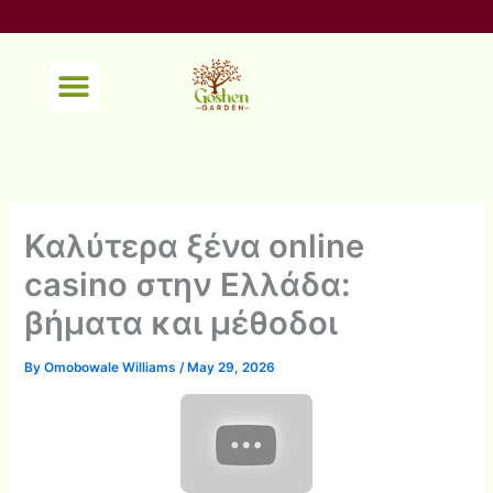
Skip
to
content
Menu
Καλύτερα ξένα online
casino στην Ελλάδα:
βήματα και μέθοδοι
By
Omobowale Williams
/
May 29, 2026