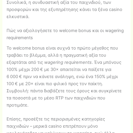
Συνολικά, η συνδυαστική αξία του παιχνιδιού, των
προσφορών και της εξυπηρέτησης κάνει τα ξένα casino
ελκυστικά.
Πώς να αξιολογήσετε το welcome bonus και οι wagering
requirements
Το welcome bonus είναι συχνά το πρώτο μέγεθος που
τραβάει το βλέμμα, αλλά η πραγματική αξία του
εξαρτάται από τις
wagering requirements
. Ένα μπόνους
100% μέχρι 200 € με 30× απαιτείται να παίξετε για
6 000 € πριν να κάνετε ανάληψη, ενώ ένα 150% μέχρι
100 € με 20× είναι πιο φιλικό προς τον παίκτη.
Συμβουλή: πάντα διαβάζετε τους όρους και συγκρίνετε
τα ποσοστά με το μέσο RTP των παιχνιδιών που
προτιμάτε.
Επίσης, προσέξτε τις περιορισμένες κατηγορίες
παιχνιδιών – μερικά casino επιτρέπουν μόνο