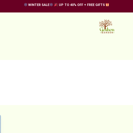
WINTER SALE
UP TO 40% OFF + FREE GIFTS