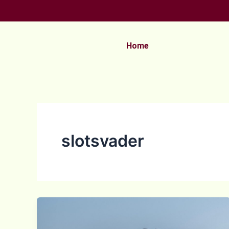
Skip
to
content
Home
slotsvader