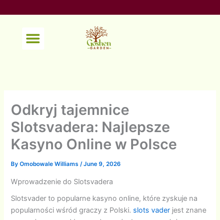
Skip
to
content
Menu
Odkryj tajemnice
Slotsvadera: Najlepsze
Kasyno Online w Polsce
By
Omobowale Williams
/
June 9, 2026
Wprowadzenie do Slotsvadera
Slotsvader to popularne kasyno online, które zyskuje na
popularności wśród graczy z Polski.
slots vader
jest znane