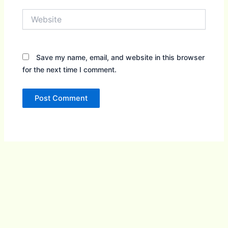
Website
Save my name, email, and website in this browser
for the next time I comment.