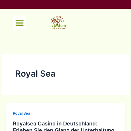
Skip
to
content
Menu
Royal Sea
Royal Sea
Royalsea Casino in Deutschland:
Erleben Sie den Glanz der Unterhaltung