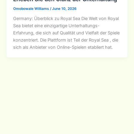
Omobowale Williams
/
June 10, 2026
Germany: Überblick zu Royal Sea Die Welt von Royal
Sea bietet eine einzigartige Unterhaltungs-
Erfahrung, die sich auf Qualität und Vielfalt der Spiele
konzentriert. Die Plattform ist Teil der Royal Sea , die
sich als Anbieter von Online-Spielen etabliert hat.