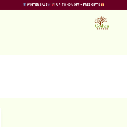
WINTER SALE
UP TO 40% OFF + FREE GIFTS