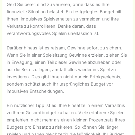
Geld Sie bereit sind zu verlieren, ohne dass es Ihre
finanzielle Situation belastet. Ein festgelegtes Budget hilft
Ihnen, impulsives Spielverhalten zu vermeiden und Ihre
Verluste zu kontrollieren. Denke daran, dass
verantwortungsvolles Spielen unerlässlich ist.
Darüber hinaus ist es ratsam, Gewinne sofort zu sichern.
Wenn Sie in einer Spielsitzung Gewinne erzielen, ziehen Sie
in Erwägung, einen Teil dieser Gewinne abzuheben oder
auf die Seite zu legen, anstatt alles wieder ins Spiel zu
investieren. Dies gibt Ihnen nicht nur ein Erfolgserlebnis,
sondern schützt auch Ihr ursprüngliches Budget vor
impulsiven Entscheidungen.
Ein nützlicher Tipp ist es, Ihre Einsätze in einem Verhältnis
zu Ihrem Gesamtbudget zu halten. Viele erfahrene Spieler
empfehlen, nicht mehr als einen kleinen Prozentsatz Ihres
Budgets pro Einsatz zu riskieren. So können Sie länger
spielen und haben gleichzeitig die Möglichkeit, Ihr Budget