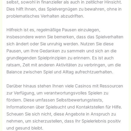
selbst, sowohl in finanzieller als auch in zeitlicher Hinsicht.
Dies hilft Ihnen, das Spielvergnügen zu bewahren, ohne in
problematisches Verhalten abzudriften.
Hilfreich ist es, regelmäßige Pausen einzulegen,
insbesondere wenn Sie bemerken, dass das Spielverhalten
sich ändert oder Sie unruhig werden. Nutzen Sie diese
Pausen, um Ihre Gedanken zu sammeln und sich an die
grundlegenden Spielprinzipien zu erinnern. Es ist auch
ratsam, Zeit mit anderen Aktivitäten zu verbringen, um die
Balance zwischen Spiel und Alltag aufrechtzuerhalten.
Darüber hinaus stehen Ihnen viele Casinos mit Ressourcen
zur Verfügung, um verantwortungsvolles Spielen zu
fördern. Diese umfassen Selbstbewertungstests,
Informationen über Spielsucht und Kontaktstellen für Hilfe.
Scheuen Sie sich nicht, diese Angebote in Anspruch zu
nehmen, um sicherzustellen, dass Ihr Spielerlebnis positiv
und gesund bleibt.