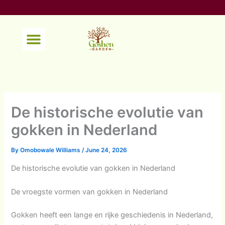
Skip
to
content
Menu
De historische evolutie van
gokken in Nederland
By
Omobowale Williams
/
June 24, 2026
De historische evolutie van gokken in Nederland
De vroegste vormen van gokken in Nederland
Gokken heeft een lange en rijke geschiedenis in Nederland,