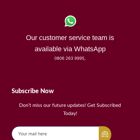
Our customer service team is
available via WhatsApp
0806 263 9995,
Subscribe Now
Don’t miss our future updates! Get Subscribed
Today!