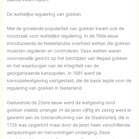
De wettelijke regulering van gokken
Met de groeiende populariteit van gokken kwam ook de
noodzaak voor wettelijke regulering. In de 19de eeuw
introduceerde de Nederlandse overheid wetten die gokken
moesten reguleren en controleren. Deze wetten waren
voornamelijk gericht op het bestrijden van illegaal gokken
en het waarborgen van de integriteit van de
georganiseerde kansspelen. In 1881 werd de
kansspelwetgeving vastgesteld, die de basis legde voor de
regulering van gokken in Nederland.
Gedurende de 20ste eeuw werd de wetgeving rond
gokken steeds strenger. In de jaren vijftig en zestig werd er
gewerkt aan de totstandkoming van de Staatsloterij, die in
1726 was opgericht maar door de jaren heen verschillende
aanpassingen en hervormingen onderging. Deze