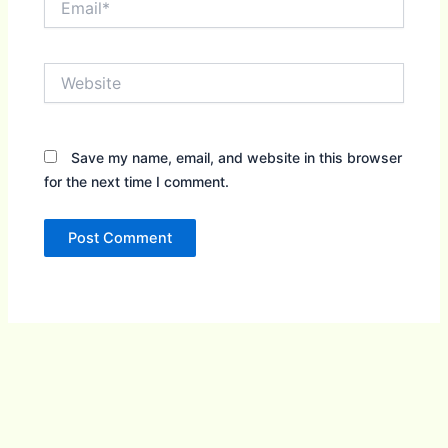
Website
Save my name, email, and website in this browser
for the next time I comment.