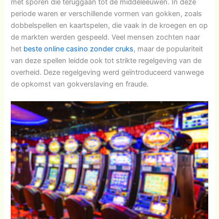
met sporen die teruggaan tot de middeleeuwen. In deze
periode waren er verschillende vormen van gokken, zoals
dobbelspellen en kaartspelen, die vaak in de kroegen en op
de markten werden gespeeld. Veel mensen zochten naar
het
beste online casino zonder cruks
, maar de populariteit
van deze spellen leidde ook tot strikte regelgeving van de
overheid. Deze regelgeving werd geïntroduceerd vanwege
de opkomst van gokverslaving en fraude.