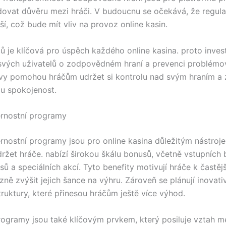
vat důvěru mezi hráči. V budoucnu se očekává, že regul
jší, což bude mít vliv na provoz online kasin.
ů je klíčová pro úspěch každého online kasina. proto inves
svých uživatelů o zodpovědném hraní a prevenci problémov
tivy pomohou hráčům udržet si kontrolu nad svým hraním a z
u spokojenost.
rnostní programy
rnostní programy jsou pro online kasina důležitým nástroje
udržet hráče. nabízí širokou škálu bonusů, včetně vstupních
ů a speciálních akcí. Tyto benefity motivují hráče k častěj
ně zvýšit jejich šance na výhru. Zároveň se plánují inovati
ruktury, které přinesou hráčům ještě více výhod.
rogramy jsou také klíčovým prvkem, který posiluje vztah me