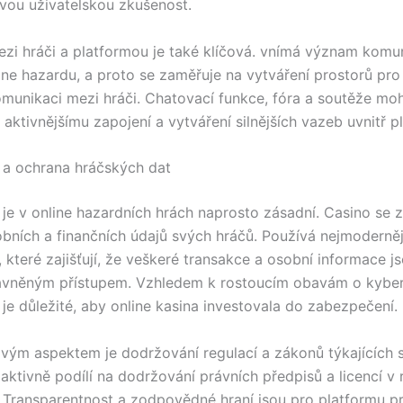
ovou uživatelskou zkušenost.
ezi hráči a platformou je také klíčová. vnímá význam komu
ine hazardu, a proto se zaměřuje na vytváření prostorů pro 
omunikaci mezi hráči. Chatovací funkce, fóra a soutěže mo
aktivnějšímu zapojení a vytváření silnějších vazeb uvnitř p
a ochrana hráčských dat
je v online hazardních hrách naprosto zásadní. Casino se 
bních a finančních údajů svých hráčů. Používá nejmodernějš
, které zajišťují, že veškeré transakce a osobní informace j
ávněným přístupem. Vzhledem k rostoucím obavám o kyber
je důležité, aby online kasina investovala do zabezpečení.
ovým aspektem je dodržování regulací a zákonů týkajících s
 aktivně podílí na dodržování právních předpisů a licencí v
h. Transparentnost a zodpovědné hraní jsou pro platformu pr