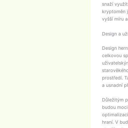
snaží využít
kryptoměn j
vyšší míru 
Design a už
Design herní
celkovou sp
uživatelský
starověkého 
prostředí. 
a usnadní p
Důležitým pr
budou moci 
optimalizac
hraní. V bud