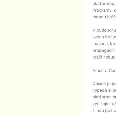
platformou.
Programy, k
mohou hráče
V budoucnu 
svých bonus
inovace, kt
propagační 
hráči nebud
Amunra Cas
Casino je j
vypadá slib
platforma sn
vynikající 
silnou pozic