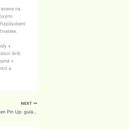
pravena na
čovými
přizpůsobení
ivatele.
ndy v
loví širší
hopná v
itní a
NEXT
Cómo registrarte en Pin Up: guía rápida para nuevos jugadores en 2026