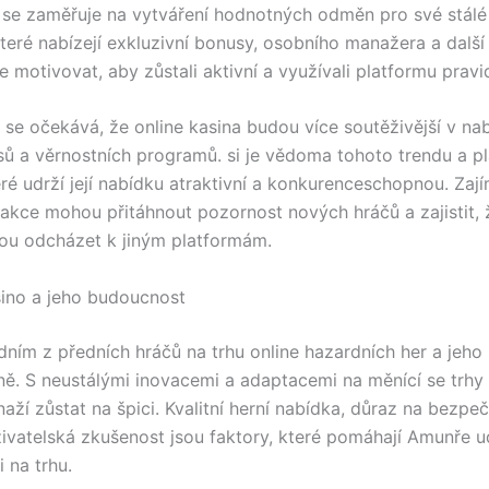
 se zaměřuje na vytváření hodnotných odměn pro své stálé
teré nabízejí exkluzivní bonusy, osobního manažera a další
 motivovat, aby zůstali aktivní a využívali platformu pravi
se očekává, že online kasina budou více soutěživější v na
ů a věrnostních programů. si je vědoma tohoto trendu a pl
eré udrží její nabídku atraktivní a konkurenceschopnou. Zaj
akce mohou přitáhnout pozornost nových hráčů a zajistit, ž
ou odcházet k jiným platformám.
ino a jeho budoucnost
edním z předních hráčů na trhu online hazardních her a jeh
ně. S neustálými inovacemi a adaptacemi na měnící se trhy
aží zůstat na špici. Kvalitní herní nabídka, důraz na bezpe
uživatelská zkušenost jsou faktory, které pomáhají Amunře u
i na trhu.