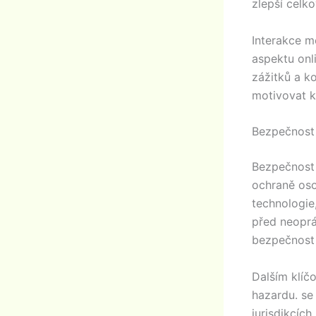
zlepší celk
Interakce m
aspektu onl
zážitků a k
motivovat k 
Bezpečnost 
Bezpečnost 
ochraně oso
technologie
před neopr
bezpečnost 
Dalším klíč
hazardu. se
jurisdikcíc