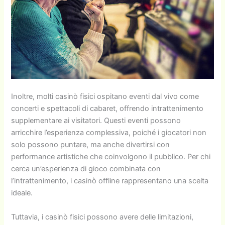
Inoltre, molti casinò fisici ospitano eventi dal vivo come
concerti e spettacoli di cabaret, offrendo intrattenimento
supplementare ai visitatori. Questi eventi possono
arricchire l’esperienza complessiva, poiché i giocatori non
solo possono puntare, ma anche divertirsi con
performance artistiche che coinvolgono il pubblico. Per chi
cerca un’esperienza di gioco combinata con
l’intrattenimento, i casinò offline rappresentano una scelta
ideale.
Tuttavia, i casinò fisici possono avere delle limitazioni,