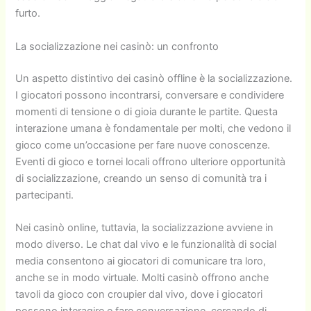
furto.
La socializzazione nei casinò: un confronto
Un aspetto distintivo dei casinò offline è la socializzazione.
I giocatori possono incontrarsi, conversare e condividere
momenti di tensione o di gioia durante le partite. Questa
interazione umana è fondamentale per molti, che vedono il
gioco come un’occasione per fare nuove conoscenze.
Eventi di gioco e tornei locali offrono ulteriore opportunità
di socializzazione, creando un senso di comunità tra i
partecipanti.
Nei casinò online, tuttavia, la socializzazione avviene in
modo diverso. Le chat dal vivo e le funzionalità di social
media consentono ai giocatori di comunicare tra loro,
anche se in modo virtuale. Molti casinò offrono anche
tavoli da gioco con croupier dal vivo, dove i giocatori
possono interagire e fare conversazione, cercando di