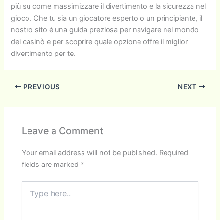
più su come massimizzare il divertimento e la sicurezza nel
gioco. Che tu sia un giocatore esperto o un principiante, il
nostro sito è una guida preziosa per navigare nel mondo
dei casinò e per scoprire quale opzione offre il miglior
divertimento per te.
PREVIOUS
NEXT
Leave a Comment
Your email address will not be published.
Required
fields are marked
*
Type
here..