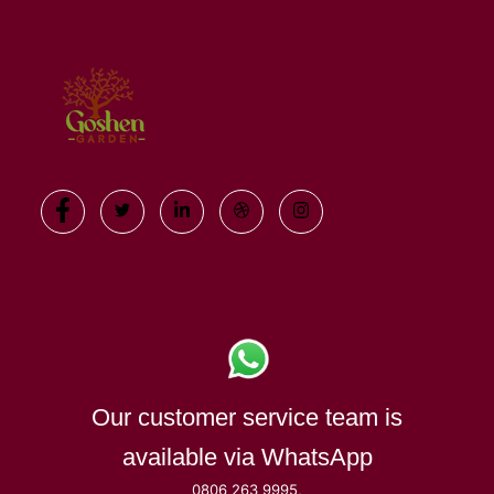
Our customer service team is
available via WhatsApp
0806 263 9995,