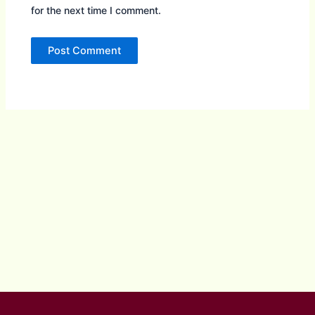
for the next time I comment.