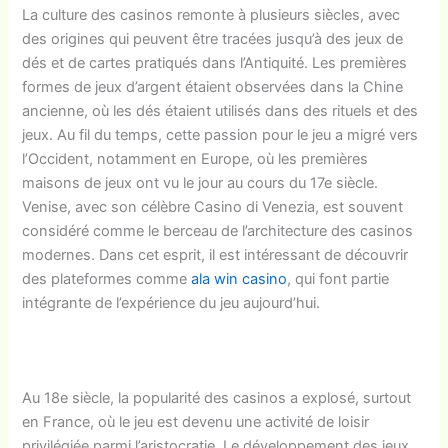
La culture des casinos remonte à plusieurs siècles, avec
des origines qui peuvent être tracées jusqu’à des jeux de
dés et de cartes pratiqués dans l’Antiquité. Les premières
formes de jeux d’argent étaient observées dans la Chine
ancienne, où les dés étaient utilisés dans des rituels et des
jeux. Au fil du temps, cette passion pour le jeu a migré vers
l’Occident, notamment en Europe, où les premières
maisons de jeux ont vu le jour au cours du 17e siècle.
Venise, avec son célèbre Casino di Venezia, est souvent
considéré comme le berceau de l’architecture des casinos
modernes. Dans cet esprit, il est intéressant de découvrir
des plateformes comme
ala win casino
, qui font partie
intégrante de l’expérience du jeu aujourd’hui.
Au 18e siècle, la popularité des casinos a explosé, surtout
en France, où le jeu est devenu une activité de loisir
privilégiée parmi l’aristocratie. Le développement des jeux