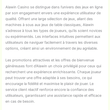
Alawin Casino se distingue dans l’univers des jeux en ligne
par son engagement envers une expérience utilisateur de
qualité. Offrant une large sélection de jeux, allant des
machines à sous aux jeux de table classiques, Alawin
s’adresse à tous les types de joueurs, qu’ils soient novices
ou expérimentés. Les interfaces intuitives permettent aux
utilisateurs de naviguer facilement à travers les diverses
options, créant ainsi un environnement de jeu agréable.
Les promotions attractives et les offres de bienvenue
généreuses font d’Alawin un choix privilégié pour ceux qui
recherchent une expérience enrichissante. Chaque joueur
peut trouver une offre adaptée à ses besoins, ce qui
encourage la fidélité et maximise le plaisir de jouer. Le
service client réactif renforce encore la confiance des
utilisateurs, garantissant une assistance rapide et efficace
en cas de besoin.