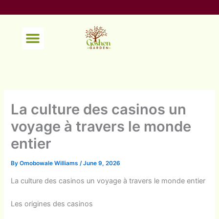
Skip
to
content
Menu
La culture des casinos un
voyage à travers le monde
entier
By
Omobowale Williams
/
June 9, 2026
La culture des casinos un voyage à travers le monde entier
Les origines des casinos