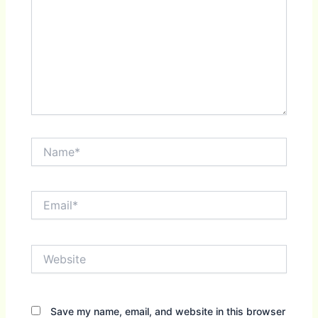
Name*
Email*
Website
Save my name, email, and website in this browser