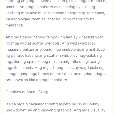
kabilang ang mga cowboy, saloon girls, at mga simbolo ng
baraha. Ang mga manlalaro ay maaaring ayusin ang
kanilang mga taya mula sa mababa hanggang sa mataas,
na nagbibigay-daan sa lahat ng uri ng manlalaro na
makilahok.
Ang mga pangunahing tampok ng laro ay kinabibilangan
ng mga wild at scatter symbols. Ang wild symbol ay
maaaring palitan ang ibang mga simbolo upang makabuo
ng panalo, habang ang scatter symbol ay nag-aalok ng
mga libreng spins kapag nakuha ang tatlo o higit pang
mga ito sa reels. Ang mga libreng spins ay nagdadala ng
karagdagang mga bonus at multipliers, na nagdaragdag sa
potensyal na kita ng mga manlalaro.
Graphics at Sound Design
Isa sa mga pinakamagandang aspeto ng “Wild Bounty
Showdown” ay ang kanyang graphics. Ang mga visual ay