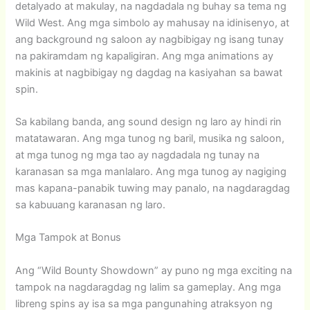
detalyado at makulay, na nagdadala ng buhay sa tema ng
Wild West. Ang mga simbolo ay mahusay na idinisenyo, at
ang background ng saloon ay nagbibigay ng isang tunay
na pakiramdam ng kapaligiran. Ang mga animations ay
makinis at nagbibigay ng dagdag na kasiyahan sa bawat
spin.
Sa kabilang banda, ang sound design ng laro ay hindi rin
matatawaran. Ang mga tunog ng baril, musika ng saloon,
at mga tunog ng mga tao ay nagdadala ng tunay na
karanasan sa mga manlalaro. Ang mga tunog ay nagiging
mas kapana-panabik tuwing may panalo, na nagdaragdag
sa kabuuang karanasan ng laro.
Mga Tampok at Bonus
Ang “Wild Bounty Showdown” ay puno ng mga exciting na
tampok na nagdaragdag ng lalim sa gameplay. Ang mga
libreng spins ay isa sa mga pangunahing atraksyon ng