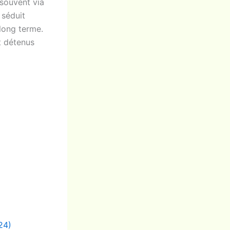
 souvent via
 séduit
 long terme.
nt détenus
24)