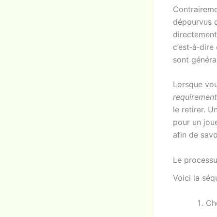
Contraireme
dépourvus d
directement
c’est‑à‑dire
sont généra
Lorsque vou
requirement
le retirer. 
pour un joue
afin de savo
Le processus
Voici la sé
Cho