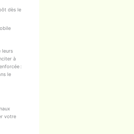
pôt dès le
obile
 leurs
citer à
enforcée :
ns le
gnaux
er votre