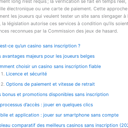
ment long n’est requis ; la vérification se fait en temps réel,
ille électronique ou une carte de paiement. Cette approche
ment les joueurs qui veulent tester un site sans s’engager à
 la législation autorise ces services à condition qu’ils soie
ences reconnues par la Commission des jeux de hasard.
est‑ce qu’un casino sans inscription ?
s avantages majeurs pour les joueurs belges
mment choisir un casino sans inscription fiable
Licence et sécurité
Options de paiement et vitesse de retrait
s bonus et promotions disponibles sans inscription
processus d’accès : jouer en quelques clics
bile et application : jouer sur smartphone sans compte
bleau comparatif des meilleurs casinos sans inscription (20