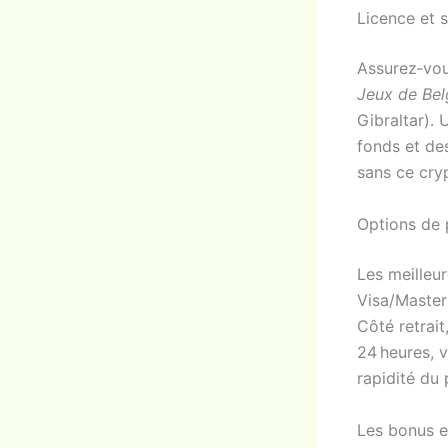
Licence et s
Assurez‑vou
Jeux de Bel
Gibraltar). 
fonds et des
sans ce cry
Options de 
Les meilleu
Visa/MasterC
Côté retrait
24 heures, v
rapidité du 
Les bonus e