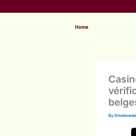
Skip
to
content
Home
Casin
vérif
belge
By
Omobowale