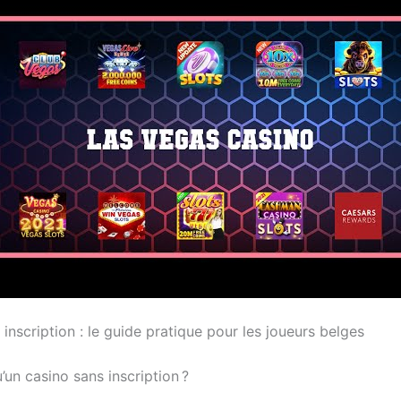
inscription : le guide pratique pour les joueurs belges
’un casino sans inscription ?