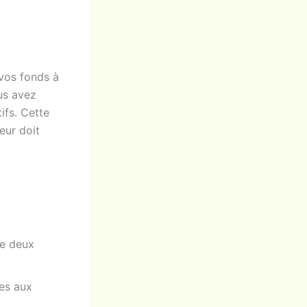
 vos fonds à
us avez
ifs. Cette
ueur doit
de deux
ées aux