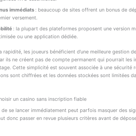
nus immédiats
: beaucoup de sites offrent un bonus de dé
emier versement.
bilité
: la plupart des plateformes proposent une version m
timisée ou une application dédiée.
a rapidité, les joueurs bénéficient d’une meilleure gestion de
ar ils ne créent pas de compte permanent qui pourrait les in
age. Cette simplicité est souvent associée à une sécurité r
ions sont chiffrées et les données stockées sont limitées da
isir un casino sans inscription fiable
n de se lancer immédiatement peut parfois masquer des si
 faut donc passer en revue plusieurs critères avant de dépos