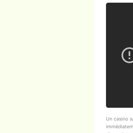
Un casino s
immédiateme