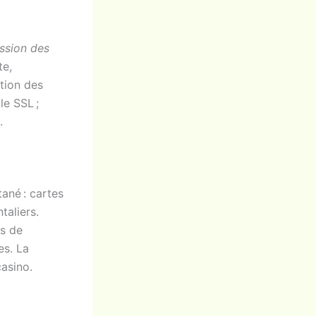
sion des
te,
ction des
le SSL ;
.
ané : cartes
taliers.
ns de
es. La
casino.