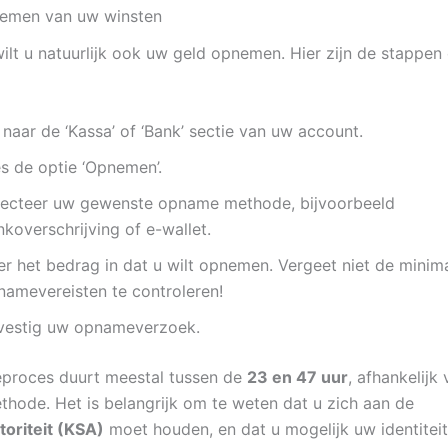
nemen van uw winsten
wilt u natuurlijk ook uw geld opnemen. Hier zijn de stappen
naar de ‘Kassa’ of ‘Bank’ sectie van uw account.
es de optie ‘Opnemen’.
lecteer uw gewenste opname methode, bijvoorbeeld
koverschrijving of e-wallet.
er het bedrag in dat u wilt opnemen. Vergeet niet de minim
namevereisten te controleren!
vestig uw opnameverzoek.
proces duurt meestal tussen de
23 en 47 uur
, afhankelijk
hode. Het is belangrijk om te weten dat u zich aan de
oriteit (KSA)
moet houden, en dat u mogelijk uw identitei