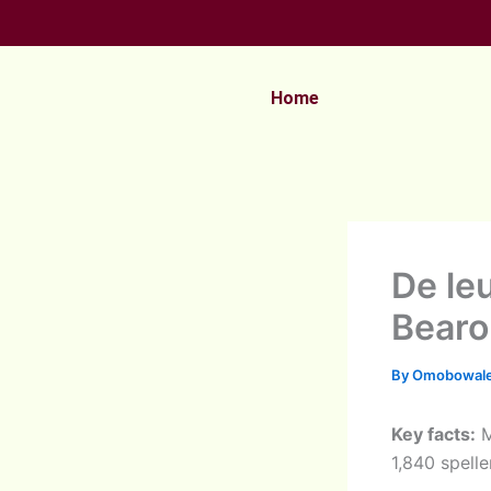
Skip
to
content
Home
De le
Bearo
By
Omobowale
Key facts:
M
1,840 spelle