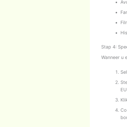
Av
Fa
Fi
His
Stap 4: Spee
Wanneer u e
Sel
St
EU
Kli
Con
bo