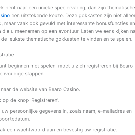
ek bent naar een unieke speelervaring, dan zijn thematisch
sino
een uitstekende keuze. Deze gokkasten zijn niet allee
jk, maar vaak ook gevuld met interessante bonusfuncties en
en die u meenemen op een avontuur. Laten we eens kijken n
de leukste thematische gokkasten te vinden en te spelen.
stratie
unt beginnen met spelen, moet u zich registreren bij Bearo
envoudige stappen:
 naar de website van Bearo Casino.
k op de knop ‘Registreren’.
l uw persoonlijke gegevens in, zoals naam, e-mailadres en
boortedatum.
ak een wachtwoord aan en bevestig uw registratie.