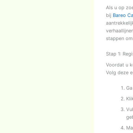
Als u op zo
bij
Bareo Ca
aantrekkeli
verhaallijn
stappen om 
Stap 1: Regi
Voordat u k
Volg deze e
Ga
Kli
Vu
ge
Ma