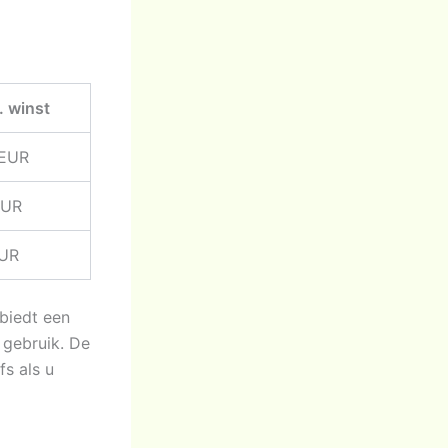
 winst
 EUR
EUR
EUR
 biedt een
 gebruik. De
fs als u