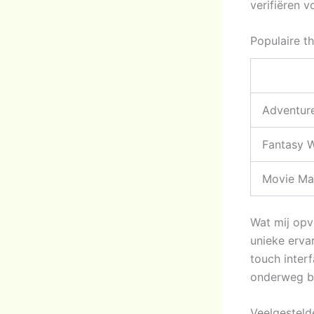
verifiëren
Populaire t
Adventur
Fantasy 
Movie Ma
Wat mij opvi
unieke erva
touch inter
onderweg b
Veelgesteld