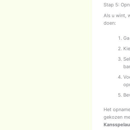
Stap 5: Op
Als u wint, 
doen:
Ga 
Ki
Se
ban
Vo
op
Be
Het opname
gekozen met
Kansspelaut