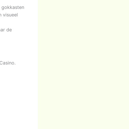
e gokkasten
n visueel
aar de
 Casino.