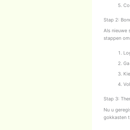
Co
Stap 2: Bon
Als nieuwe s
stappen om 
Lo
Ga 
Ki
Vol
Stap 3: The
Nu u geregi
gokkasten t