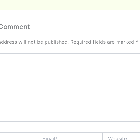
 Comment
address will not be published.
Required fields are marked
*
Email*
Website