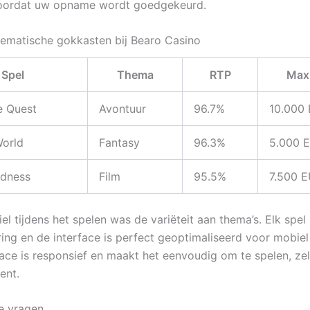
 voordat uw opname wordt goedgekeurd.
hematische gokkasten bij Bearo Casino
Spel
Thema
RTP
Max.
e Quest
Avontuur
96.7%
10.000
World
Fantasy
96.3%
5.000 
dness
Film
95.5%
7.500 
el tijdens het spelen was de variëteit aan thema’s. Elk spel
ring en de interface is perfect geoptimaliseerd voor mobiel
face is responsief en maakt het eenvoudig om te spelen, zel
ent.
e vragen