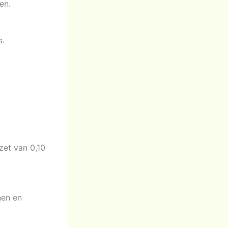
en.
s.
zet van 0,10
nen en