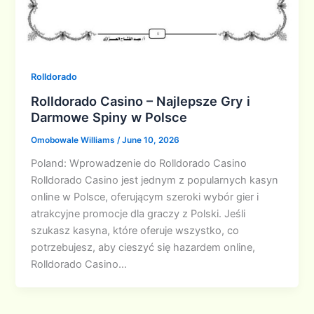
Rolldorado
Rolldorado Casino – Najlepsze Gry i
Darmowe Spiny w Polsce
Omobowale Williams
/
June 10, 2026
Poland: Wprowadzenie do Rolldorado Casino
Rolldorado Casino jest jednym z popularnych kasyn
online w Polsce, oferującym szeroki wybór gier i
atrakcyjne promocje dla graczy z Polski. Jeśli
szukasz kasyna, które oferuje wszystko, co
potrzebujesz, aby cieszyć się hazardem online,
Rolldorado Casino…