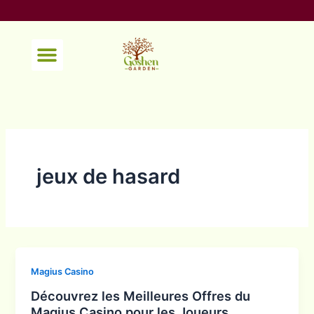
Skip
to
content
Menu
jeux de hasard
Magius Casino
Découvrez les Meilleures Offres du
Magius Casino pour les Joueurs