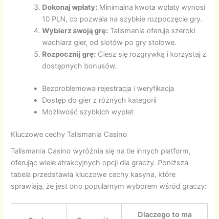
Dokonaj wpłaty:
Minimalna kwota wpłaty wynosi
10 PLN, co pozwala na szybkie rozpoczęcie gry.
Wybierz swoją grę:
Talismania oferuje szeroki
wachlarz gier, od slotów po gry stołowe.
Rozpocznij grę:
Ciesz się rozgrywką i korzystaj z
dostępnych bonusów.
Bezproblemowa rejestracja i weryfikacja
Dostęp do gier z różnych kategorii
Możliwość szybkich wypłat
Kluczowe cechy Talismania Casino
Talismania Casino wyróżnia się na tle innych platform,
oferując wiele atrakcyjnych opcji dla graczy. Poniższa
tabela przedstawia kluczowe cechy kasyna, które
sprawiają, że jest ono popularnym wyborem wśród graczy:
Dlaczego to ma