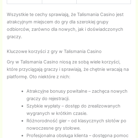
Wszystkie te cechy sprawiają, że Talismania Casino jest
atrakcyjnym miejscem do gry dla szerokiej grupy
odbiorców, zarówno dla nowych, jak i doświadczonych
graczy.
Kluczowe korzyści z gry w Talismania Casino
Gry w Talismania Casino niosą ze sobą wiele korzyści,
które przyciągają graczy i sprawiają, że chętnie wracają na
platformę. Oto niektóre z nich:
Atrakcyjne bonusy powitalne – zachęca nowych
graczy do rejestracji.
Szybkie wypłaty – dostęp do zrealizowanych
wygranych w krótkim czasie.
Różnorodność gier – od klasycznych slotów po
nowoczesne gry stołowe.
Profesjonalna obsługa klienta – dostępna pomoc