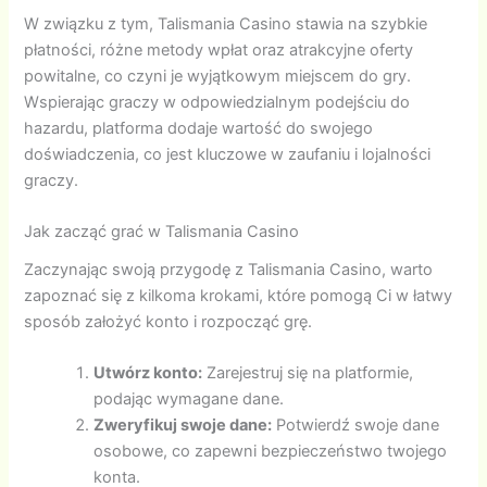
W związku z tym, Talismania Casino stawia na szybkie
płatności, różne metody wpłat oraz atrakcyjne oferty
powitalne, co czyni je wyjątkowym miejscem do gry.
Wspierając graczy w odpowiedzialnym podejściu do
hazardu, platforma dodaje wartość do swojego
doświadczenia, co jest kluczowe w zaufaniu i lojalności
graczy.
Jak zacząć grać w Talismania Casino
Zaczynając swoją przygodę z Talismania Casino, warto
zapoznać się z kilkoma krokami, które pomogą Ci w łatwy
sposób założyć konto i rozpocząć grę.
Utwórz konto:
Zarejestruj się na platformie,
podając wymagane dane.
Zweryfikuj swoje dane:
Potwierdź swoje dane
osobowe, co zapewni bezpieczeństwo twojego
konta.