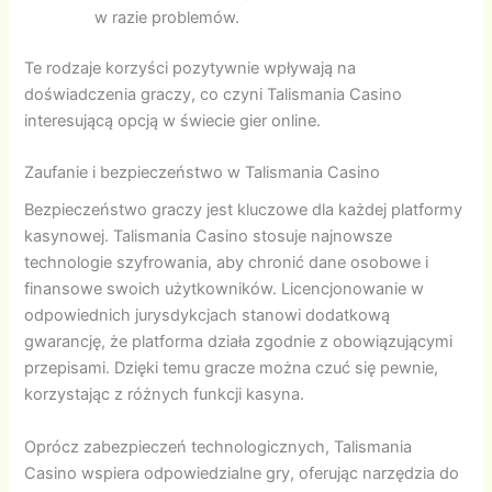
w razie problemów.
Te rodzaje korzyści pozytywnie wpływają na
doświadczenia graczy, co czyni Talismania Casino
interesującą opcją w świecie gier online.
Zaufanie i bezpieczeństwo w Talismania Casino
Bezpieczeństwo graczy jest kluczowe dla każdej platformy
kasynowej. Talismania Casino stosuje najnowsze
technologie szyfrowania, aby chronić dane osobowe i
finansowe swoich użytkowników. Licencjonowanie w
odpowiednich jurysdykcjach stanowi dodatkową
gwarancję, że platforma działa zgodnie z obowiązującymi
przepisami. Dzięki temu gracze można czuć się pewnie,
korzystając z różnych funkcji kasyna.
Oprócz zabezpieczeń technologicznych, Talismania
Casino wspiera odpowiedzialne gry, oferując narzędzia do