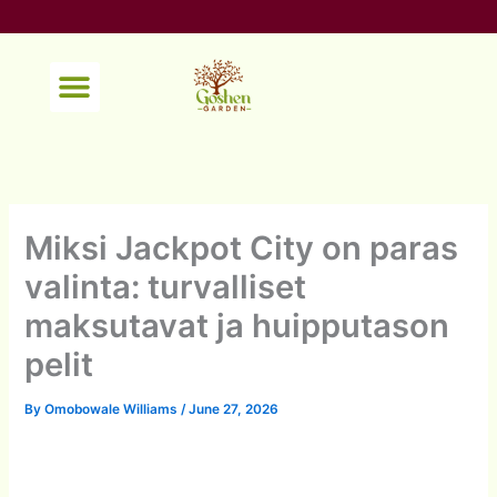
Skip
to
content
Menu
Miksi Jackpot City on paras
valinta: turvalliset
maksutavat ja huipputason
pelit
By
Omobowale Williams
/
June 27, 2026