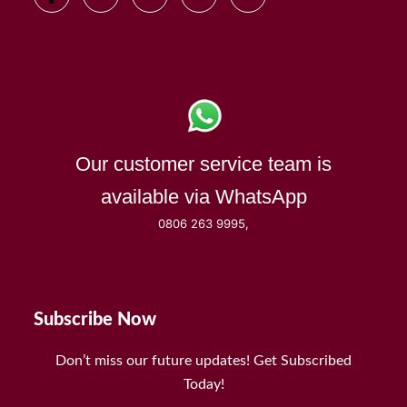
Our customer service team is
available via WhatsApp
0806 263 9995,
Subscribe Now
Don’t miss our future updates! Get Subscribed
Today!