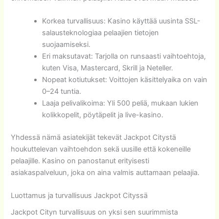
Korkea turvallisuus: Kasino käyttää uusinta SSL-
salausteknologiaa pelaajien tietojen
suojaamiseksi.
Eri maksutavat: Tarjolla on runsaasti vaihtoehtoja,
kuten Visa, Mastercard, Skrill ja Neteller.
Nopeat kotiutukset: Voittojen käsittelyaika on vain
0–24 tuntia.
Laaja pelivalikoima: Yli 500 peliä, mukaan lukien
kolikkopelit, pöytäpelit ja live-kasino.
Yhdessä nämä asiatekijät tekevät Jackpot Citystä
houkuttelevan vaihtoehdon sekä uusille että kokeneille
pelaajille. Kasino on panostanut erityisesti
asiakaspalveluun, joka on aina valmis auttamaan pelaajia.
Luottamus ja turvallisuus Jackpot Cityssä
Jackpot Cityn turvallisuus on yksi sen suurimmista