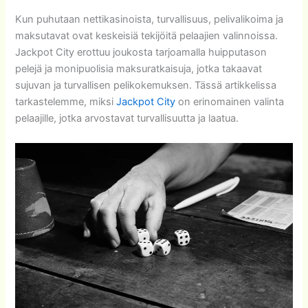
Kun puhutaan nettikasinoista, turvallisuus, pelivalikoima ja
maksutavat ovat keskeisiä tekijöitä pelaajien valinnoissa.
Jackpot City erottuu joukosta tarjoamalla huipputason
pelejä ja monipuolisia maksuratkaisuja, jotka takaavat
sujuvan ja turvallisen pelikokemuksen. Tässä artikkelissa
tarkastelemme, miksi
Jackpot City
on erinomainen valinta
pelaajille, jotka arvostavat turvallisuutta ja laatua.