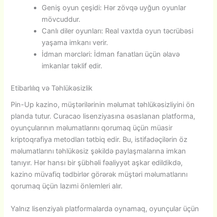
Geniş oyun çeşidi: Hər zövqə uyğun oyunlar
mövcuddur.
Canlı diler oyunları: Real vaxtda oyun təcrübəsi
yaşama imkanı verir.
İdman mərcləri: İdman fanatları üçün əlavə
imkanlar təklif edir.
Etibarlılıq və Təhlükəsizlik
Pin-Up kazino, müştərilərinin məlumat təhlükəsizliyini ön
planda tutur. Curacao lisenziyasına əsaslanan platforma,
oyunçularının məlumatlarını qorumaq üçün müasir
kriptoqrafiya metodları tətbiq edir. Bu, istifadəçilərin öz
məlumatlarını təhlükəsiz şəkildə paylaşmalarına imkan
tanıyır. Hər hansı bir şübhəli fəaliyyət aşkar edildikdə,
kazino müvafiq tədbirlər görərək müştəri məlumatlarını
qorumaq üçün lazımi önlemleri alır.
Yalnız lisenziyalı platformalarda oynamaq, oyunçular üçün