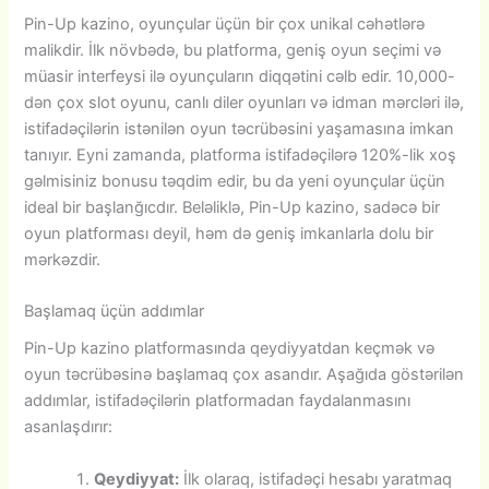
Pin-Up kazino, oyunçular üçün bir çox unikal cəhətlərə
malikdir. İlk növbədə, bu platforma, geniş oyun seçimi və
müasir interfeysi ilə oyunçuların diqqətini cəlb edir. 10,000-
dən çox slot oyunu, canlı diler oyunları və idman mərcləri ilə,
istifadəçilərin istənilən oyun təcrübəsini yaşamasına imkan
tanıyır. Eyni zamanda, platforma istifadəçilərə 120%-lik xoş
gəlmisiniz bonusu təqdim edir, bu da yeni oyunçular üçün
ideal bir başlanğıcdır. Beləliklə, Pin-Up kazino, sadəcə bir
oyun platforması deyil, həm də geniş imkanlarla dolu bir
mərkəzdir.
Başlamaq üçün addımlar
Pin-Up kazino platformasında qeydiyyatdan keçmək və
oyun təcrübəsinə başlamaq çox asandır. Aşağıda göstərilən
addımlar, istifadəçilərin platformadan faydalanmasını
asanlaşdırır:
Qeydiyyat:
İlk olaraq, istifadəçi hesabı yaratmaq