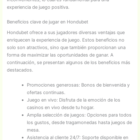
experiencia de juego positiva.
Beneficios clave de jugar en Hondubet
Hondubet ofrece a sus jugadores diversas ventajas que
enriquecen la experiencia de juego. Estos beneficios no
solo son atractivos, sino que también proporcionan una
forma de maximizar las oportunidades de ganar. A
continuación, se presentan algunos de los beneficios más
destacados.
Promociones generosas: Bonos de bienvenida y
ofertas continuas.
Juego en vivo: Disfruta de la emoción de los
casinos en vivo desde tu hogar.
Amplia selección de juegos: Opciones para todos
los gustos, desde tragamonedas hasta juegos de
mesa.
Asistencia al cliente 24/7: Soporte disponible en