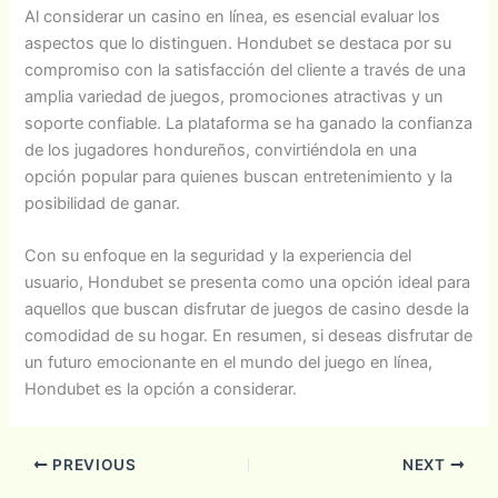
Al considerar un casino en línea, es esencial evaluar los
aspectos que lo distinguen. Hondubet se destaca por su
compromiso con la satisfacción del cliente a través de una
amplia variedad de juegos, promociones atractivas y un
soporte confiable. La plataforma se ha ganado la confianza
de los jugadores hondureños, convirtiéndola en una
opción popular para quienes buscan entretenimiento y la
posibilidad de ganar.
Con su enfoque en la seguridad y la experiencia del
usuario, Hondubet se presenta como una opción ideal para
aquellos que buscan disfrutar de juegos de casino desde la
comodidad de su hogar. En resumen, si deseas disfrutar de
un futuro emocionante en el mundo del juego en línea,
Hondubet es la opción a considerar.
PREVIOUS
NEXT