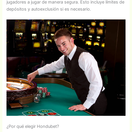
jugadores a jugar de manera segura. Esto incluye límites de
depósitos y autoexclusión si es necesario.
¿Por qué elegir Hondubet?