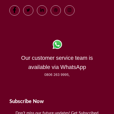
Our customer service team is
available via WhatsApp
0806 263 9995,
Subscribe Now
Don’t miss our future updates! Get Subscribed