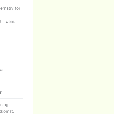
ernativ för
till dem.
ka
r
dning
åtkomst.