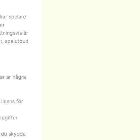
kar spelare
an
tningsvis är
t, spelutbud
Här är några
 licens för
pgifter
n du skydda