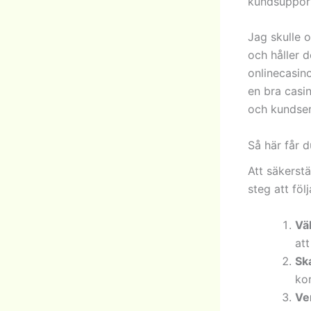
kundsupport
Jag skulle 
och håller 
onlinecasin
en bra casi
och kundser
Så här får 
Att säkerstä
steg att föl
Väl
at
Sk
kor
Ver