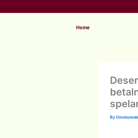
Skip
to
content
Home
Deser
betal
spela
By
Omobowale