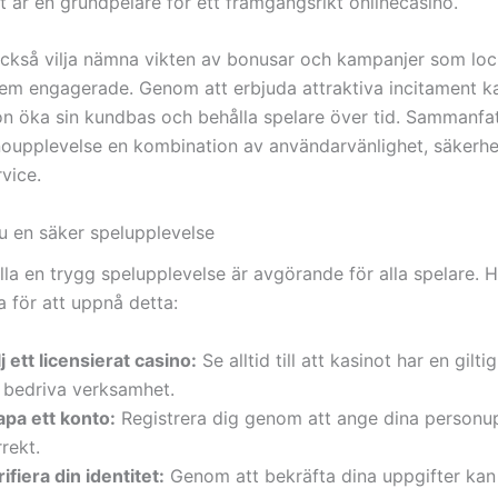
 är en grundpelare för ett framgångsrikt onlinecasino.
också vilja nämna vikten av bonusar och kampanjer som loc
dem engagerade. Genom att erbjuda attraktiva incitament k
on öka sin kundbas och behålla spelare över tid. Sammanfat
noupplevelse en kombination av användarvänlighet, säkerhe
vice.
du en säker spelupplevelse
lla en trygg spelupplevelse är avgörande för alla spelare. 
ja för att uppnå detta:
j ett licensierat casino:
Se alltid till att kasinot har en giltig
t bedriva verksamhet.
apa ett konto:
Registrera dig genom att ange dina personup
rekt.
ifiera din identitet:
Genom att bekräfta dina uppgifter ka