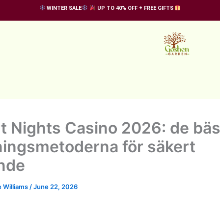
WINTER SALE
UP TO 40% OFF + FREE GIFTS
t Nights Casino 2026: de bäs
ningsmetoderna för säkert
nde
 Williams
/
June 22, 2026