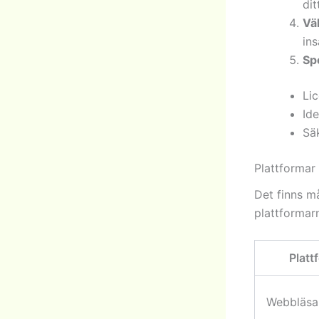
dit
Vä
ins
Spe
Li
Ide
Sä
Plattformar 
Det finns m
plattformar
Platt
Webbläsa