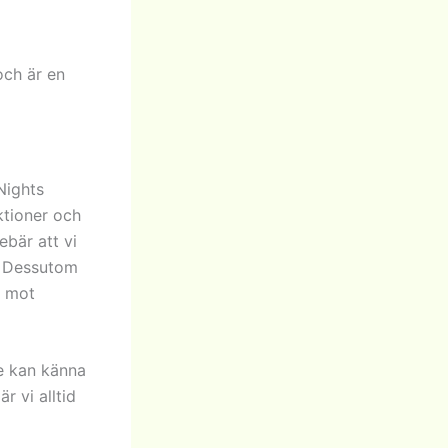
och är en
Nights
ktioner och
ebär att vi
e. Dessutom
a mot
re kan känna
r vi alltid